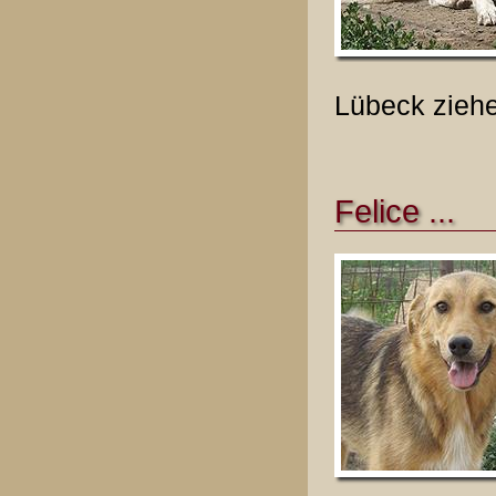
Lübeck zieh
Felice ...