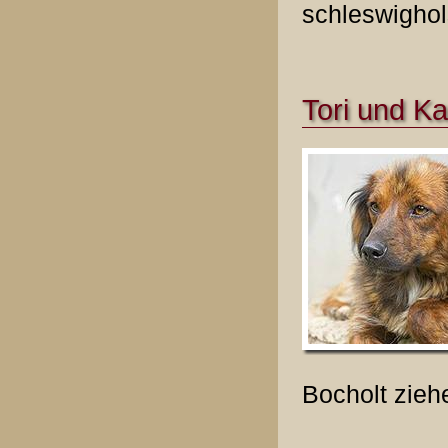
schleswighol
Tori und Kar
Bocholt zieh