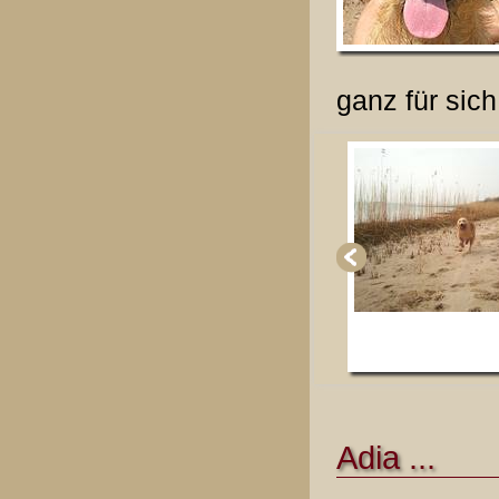
ganz für sic
Adia ...