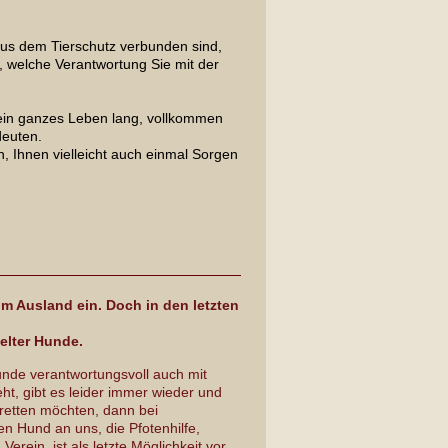
aus dem Tierschutz verbunden sind,
, welche Verantwortung Sie mit der
 sein ganzes Leben lang, vollkommen
deuten.
rn, Ihnen vielleicht auch einmal Sorgen
 im Ausland ein.
Doch in den letzten
telter Hunde.
nde verantwortungsvoll auch mit
t, gibt es leider immer wieder und
retten möchten, dann bei
n Hund an uns, die Pfotenhilfe,
ein, ist als letzte Möglichkeit vor