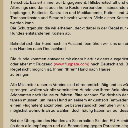
Tierschutz basiert immer auf Engagement, Hilfsbereitschaft und e
Allerdings sind damit auch hohe Kosten verbunden, insbesonder
Impfungen, Bluttests, Kastration und Medikamente, Futter- und U
Transportkosten und Steuern bezahlt werden. Viele dieser Kosten 
werden kann.
Die Schutzgebühr, die wir erheben, deckt dabei in der Regel nur e
Hundes entstandenen Kosten ab.
Befindet sich der Hund noch im Ausland, bemühen wir uns um ei
des Hundes nach Deutschland.
Die Hunde kommen entweder mit einem hierfür eigens ausgerü
oder aber mit Flugzeug
(www.flugpate.com)
nach Deutschland. Bi
Regel nicht möglich ist, Ihnen "Ihren" Hund nach Hause
zu bringen.
Alle Mitstreiter unseres Vereins sind ehrenamtlich tätig und es 
sprengen, wollten wir alle vermittelten Hunde von ihrem Ankunft
Adoptanten nach Hause zu fahren. Bitte rechnen Sie deshalb dam
fahren müssen, um Ihren Hund an seinem Ankunftsort (entweder
einem Flughafen) abzuholen. Selbstverständlich bemühen wir un
möglichst wohnortnah zu wählen, doch häufig haben wir auf dess
Bei der Übergabe des Hundes an Sie erhalten Sie den EU-Heimti
(in dem alle Impfungen und die Behandlung gegen Parasiten eing