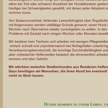
allem bei Tod oder schwerer Krankheit der Hundebesitzer gedacht
häufiger bei Schwierigkeiten gewählt, mit denen jeder Adoptant
rechnen muss.
Von Stubenunreinheit, fehlender Leinenführigkeit über Ängstlich
mit Artgenossen werden vielfältige Gründe genannt, einen Hund 
Wochen nach Übernahme wieder zurückgeben zu wollen. In den m
Probleme mit Geduld nach einigen Wochen oder Monaten bewält
Wir besitzen kein Tierheim und arbeiten mit wenigen Pflegestel
einfach schnell und unproblematisch bei Nichtgefallen unterbrin
Verantwortungsbereitschaft, die brüchige Durchhaltefähigkeit und
aber unbedachte Helfenwollen belasten die ehrenamtlich arbeite
immens und über Gebühr.
Wir möchten weiterhin Straßenhunden aus Rumänien helfe
Dazu benötigen wir Menschen, die
ihren Hund
bei eventuell
nicht im Stich lassen.
Hunde kommen in unser Leben, um