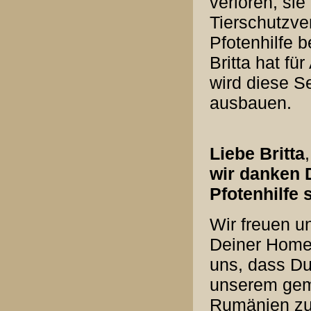
verloren, sie
Tierschutzve
Pfotenhilfe be
Britta hat f
wird diese Se
ausbauen.
Liebe
Britta
,
wir danken D
Pfotenhilfe 
Wir freuen u
Deiner Homep
uns, dass Du 
unserem gem
Rumänien zu 