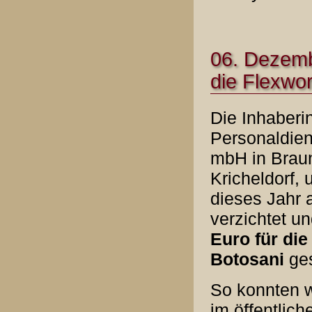
06. Dezemb
die Flexwor
Die Inhaberi
Personaldien
mbH in Brau
Kricheldorf, 
dieses Jahr 
verzichtet u
Euro
für die
Botosani
ge
So konnten w
im öffentlich