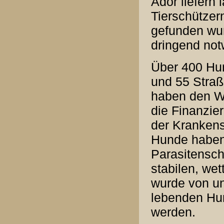
Ador liefern 
Tierschützern
gefunden wur
dringend no
Über 400 Hun
und 55 Straß
haben den We
die Finanzi
der Krankens
Hunde haben
Parasitensc
stabilen, wet
wurde von un
lebenden Hun
werden.