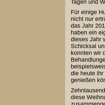
Tagen und Wo
Für einige H
nicht nur er
das Jahr 201
haben ein ei
dieses Jahr 
Schicksal un
konnten wir 
Behandlungen
beispielsweis
die heute ihr
genießen kö
Zehntausend
diese Weihna
zusammengek