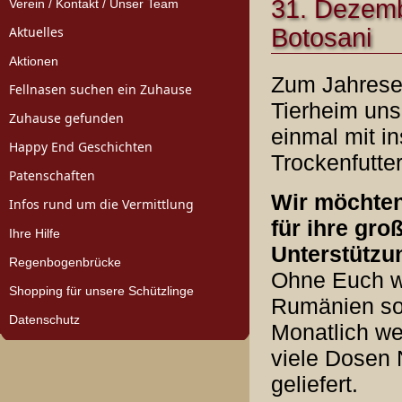
31. Dezembe
Verein / Kontakt / Unser Team
Aktuelles
Botosani
Aktionen
Zum Jahrese
Fellnasen suchen ein Zuhause
Tierheim uns
Zuhause gefunden
einmal mit i
Happy End Geschichten
Trockenfutter
Patenschaften
Wir möchten
Infos rund um die Vermittlung
für ihre gro
Ihre Hilfe
Unterstützu
Regenbogenbrücke
Ohne Euch wä
Shopping für unsere Schützlinge
Rumänien so 
Datenschutz
Monatlich we
viele Dosen N
geliefert.