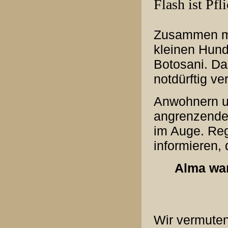
Flash ist Pfli
Zusammen mit
kleinen Hund
Botosani. Da
notdürftig ve
Anwohnern u
angrenzenden
im Auge. Reg
informieren,
Alma war
Wir vermuten,