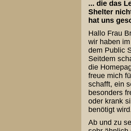
... die das 
Shelter nicht
hat uns gesc
Hallo Frau B
wir haben i
dem Public 
Seitdem scha
die Homepag
freue mich f
schafft, ei
besonders fre
oder krank s
benötigt wird
Ab und zu s
sehr ähnlich