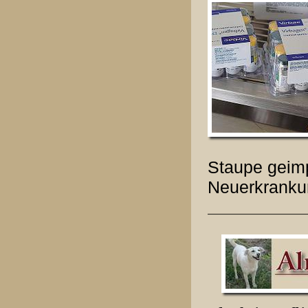
Staupe geimp
Neuerkranku